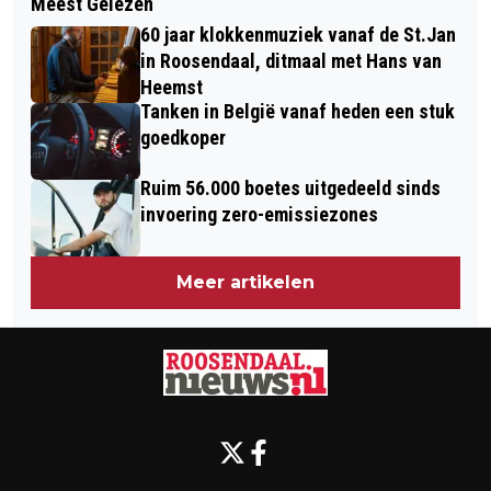
Meest Gelezen
KINDEREN GEVEN HUN ONGEZOUTEN
PAKKET’ E-MAIL
60 jaar klokkenmuziek vanaf de St.Jan
MENING OVER EFTELING-ATTRACTIES
in Roosendaal, ditmaal met Hans van
Heemst
Tanken in België vanaf heden een stuk
goedkoper
Ruim 56.000 boetes uitgedeeld sinds
invoering zero-emissiezones
Meer artikelen