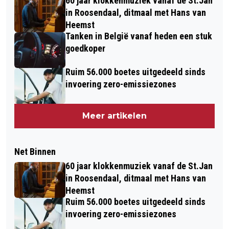
60 jaar klokkenmuziek vanaf de St.Jan
in Roosendaal, ditmaal met Hans van
Heemst
Tanken in België vanaf heden een stuk
goedkoper
Ruim 56.000 boetes uitgedeeld sinds
invoering zero-emissiezones
Meer artikelen
Net Binnen
60 jaar klokkenmuziek vanaf de St.Jan
in Roosendaal, ditmaal met Hans van
Heemst
Ruim 56.000 boetes uitgedeeld sinds
invoering zero-emissiezones