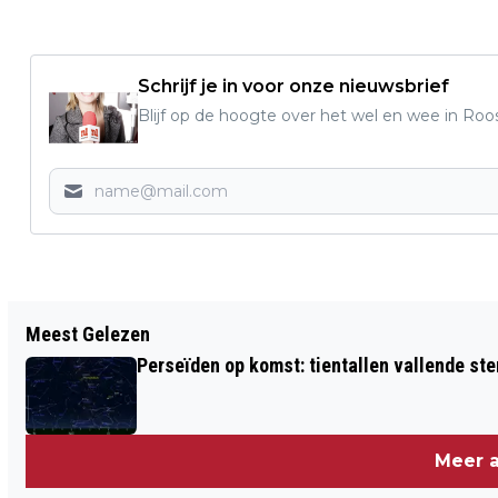
Schrijf je in voor onze nieuwsbrief
Blijf op de hoogte over het wel en wee in Roo
Vorig artikel
Meest Gelezen
ROOSENDAAL SCOORT GOED OP
Perseïden op komst: tientallen vallende ster
RANGLIJST TOILETVRIENDELIJKHEID
Meer a