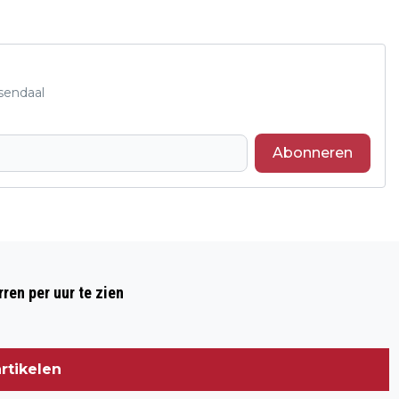
sendaal
Abonneren
Volgend artikel
ROOSENDAAL OPENT TIJDELIJKE
ren per uur te zien
MAATSCHAPPELIJKE OPVANG IN DE
KLOOSTERSTRAAT
rtikelen