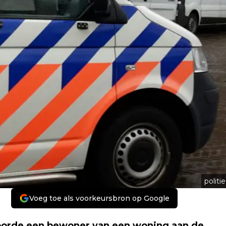
politie
Voeg toe als voorkeursbron op Google
orde een bewoner van een woning aan de