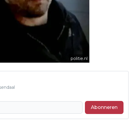
politie.nl
sendaal
Abonneren