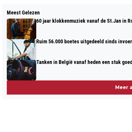
Vorig artikel
Meest Gelezen
MAART: ZACHT EN VRIJ ZONNIG
60 jaar klokkenmuziek vanaf de St.Jan in 
LENTEWEER
Ruim 56.000 boetes uitgedeeld sinds invoe
Tanken in België vanaf heden een stuk goe
Meer a