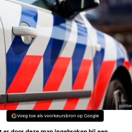
politie
Voeg toe als voorkeursbron op Google
er door deze man ingebroken bij een