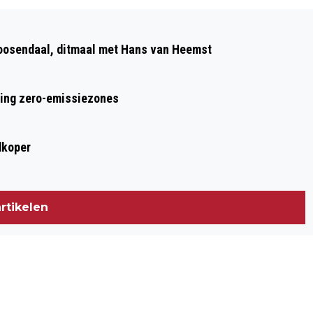
Volgend artikel
SER: INVESTEER IN WERKENDE
Roosendaal, ditmaal met Hans van Heemst
MANTELZORGERS, GEEF ZE BETAALD
VERLOF
ring zero-emissiezones
dkoper
rtikelen