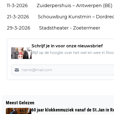
11-3-2026 Zuiderpershuis – Antwerpen (BE)
21-3-2026 Schouwburg Kunstmin – Dordrec
29-3-2026 Stadstheater - Zoetermeer
Schrijf je in voor onze nieuwsbrief
Blijf op de hoogte over het wel en wee in Roo
Vorig artikel
Meest Gelezen
TIPS GEVRAAGD OVER DE
60 jaar klokkenmuziek vanaf de St.Jan in 
BRANDSTICHTING AAN DE