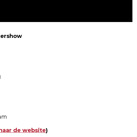
atershow
g
dam
naar de website
)