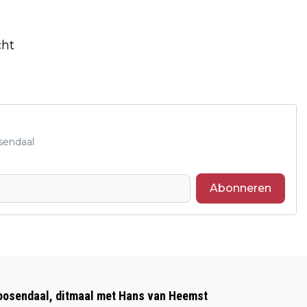
ht
sendaal
Abonneren
Volgend artikel
WEEKVERWACHTING: VAN IJSKOUD
Roosendaal, ditmaal met Hans van Heemst
NAAR ZACHT WINTERWEER