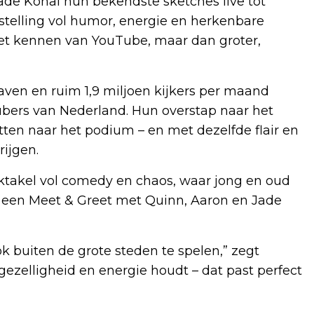
de Konal hun bekendste sketches live tot
stelling vol humor, energie en herkenbare
het kennen van YouTube, maar dan groter,
ven en ruim 1,9 miljoen kijkers per maand
bers van Nederland. Hun overstap naar het
tten naar het podium – en met dezelfde flair en
rijgen.
akel vol comedy en chaos, waar jong en oud
jk een Meet & Greet met Quinn, Aaron en Jade
 buiten de grote steden te spelen,” zegt
gezelligheid en energie houdt – dat past perfect