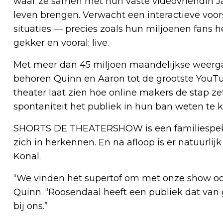
waar ze samen met hun vaste videovriendin Ja
leven brengen. Verwacht een interactieve voor
situaties — precies zoals hun miljoenen fans 
gekker en vooral: live.
Met meer dan 45 miljoen maandelijkse weerga
behoren Quinn en Aaron tot de grootste YouTu
theater laat zien hoe online makers de stap ze
spontaniteit het publiek in hun ban weten te k
SHORTS DE THEATERSHOW is een familiespekt
zich in herkennen. En na afloop is er natuurli
Konal.
“We vinden het supertof om met onze show ook
Quinn. “Roosendaal heeft een publiek dat van 
bij ons.”