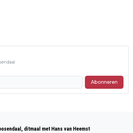
sendaal
Abonneren
Volgend artikel
MARCO ZOEKT EEN BAASJE!
Roosendaal, ditmaal met Hans van Heemst