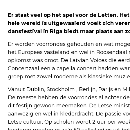
Er staat veel op het spel voor de Letten. Het
hele wereld is uitgewaaierd voelt zich veren
dansfestival in Riga biedt maar plaats aan z
Er worden voorrondes gehouden en wat mogen 
het Europees vasteland en wel in Roosendaal 
opkomst was groot. De Latvian Voices die eer
Concertzaal een a capella concert hadden war
groep met zowel moderne als klassieke muziek 
Vanuit Dublin, Stockholm , Berlijn, Parijs en 
De meeste hebben de voorrondes al achter de r
dit festijn gewoon meemaken. De Letse minist
aanwezig en wel in klederdracht. De passie vo
Letse cultuur. Op scholen wordt 2 uur per we
kinderen moeten er zo’n 50 volksliedjes uit h