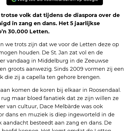
 trotse volk dat tijdens de diaspora over de
igd in zang en dans. Het 5 jaarlijkse
o’n 30.000 Letten.
we trots zijn dat we voor de Letten deze op
mogen houden. De St. Jan zat vol en de
der vandaag in Middelburg in de Zeeuwse
en groots aanwezig. Sinds 2009 vormen zij een
die zij a capella ten gehore brengen.
Milaan komen de koren bij elkaar in Roosendaal.
ug maar bloed fanatiek dat ze zijn willen ze
er van cultuur, Dace Melbàrde was ook
or dans en muziek is diep ingeworteld in de
ek aandacht besteedt aan zang en dans. De
et hoofd kennen. Het komt omdat de Letten