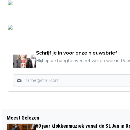
Schrijf je in voor onze nieuwsbrief
Blijf op de hoogte over het wel en wee in Roo
Vorig artikel
Meest Gelezen
HET WELBEKENDE PLATEAU...
60 jaar klokkenmuziek vanaf de St.Jan in 