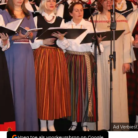
Ad Verbiest
Voeg toe als voorkeursbron op Google