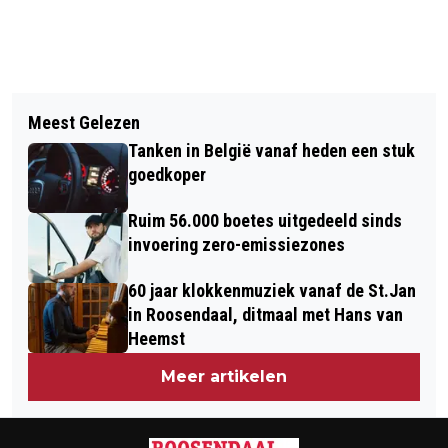
Vorig artikel
Volgend artikel
WORDT HET NAZOMEREN DEZE
Meest Gelezen
DE SCHOLEN ZIJN WEER BEGONNEN:
HERFST OF METEEN DE NAT EN KOUD?
Tanken in België vanaf heden een stuk
HOE GEVAARLIJK IS ROOSENDAAL
goedkoper
ALS FIETSGEMEENTE?
Ruim 56.000 boetes uitgedeeld sinds
invoering zero-emissiezones
60 jaar klokkenmuziek vanaf de St.Jan
in Roosendaal, ditmaal met Hans van
Heemst
Meer artikelen