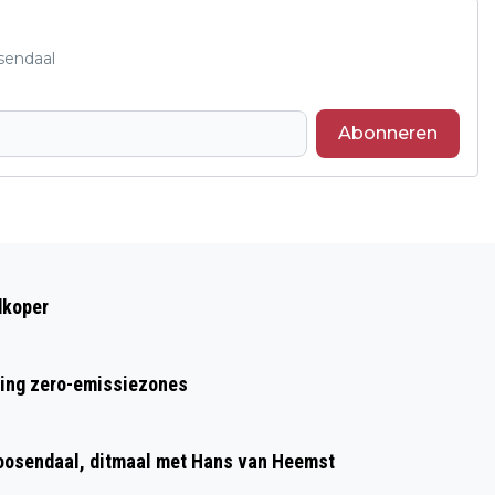
sendaal
Abonneren
Volgend artikel
GROTE CLUBACTIE VERBREEKT
dkoper
OPNIEUW RECORD MET OPBRENGST VAN
RUIM 24 MILJOEN EURO
ring zero-emissiezones
Roosendaal, ditmaal met Hans van Heemst