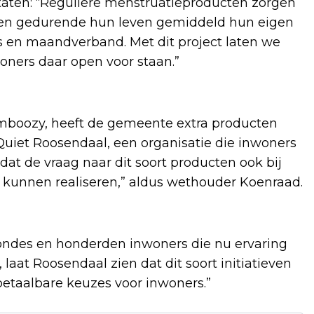
ltaten: “Reguliere menstruatieproducten zorgen
ien gedurende hun leven gemiddeld hun eigen
en maandverband. Met dit project laten we
woners daar open voor staan.”
mboozy, heeft de gemeente extra producten
uiet Roosendaal, een organisatie die inwoners
at de vraag naar dit soort producten ook bij
n kunnen realiseren,” aldus wethouder Koenraad.
ondes en honderden inwoners die nu ervaring
at Roosendaal zien dat dit soort initiatieven
betaalbare keuzes voor inwoners.”