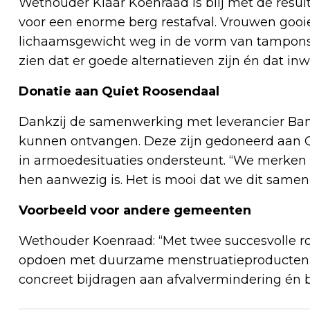
Wethouder Klaar Koenraad is blij met de resu
voor een enorme berg restafval. Vrouwen goo
lichaamsgewicht weg in de vorm van tampons 
zien dat er goede alternatieven zijn én dat in
Donatie aan Quiet Roosendaal
Dankzij de samenwerking met leverancier Ba
kunnen ontvangen. Deze zijn gedoneerd aan Q
in armoedesituaties ondersteunt. “We merken d
hen aanwezig is. Het is mooi dat we dit same
Voorbeeld voor andere gemeenten
Wethouder Koenraad: “Met twee succesvolle r
opdoen met duurzame menstruatieproducten, la
concreet bijdragen aan afvalvermindering én 