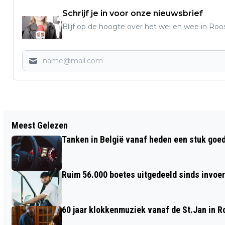
Schrijf je in voor onze nieuwsbrief
Blijf op de hoogte over het wel en wee in Roo
Vorig artikel
Meest Gelezen
SLOOP "MAUSOLEUM' EN 'HALVE
Tanken in België vanaf heden een stuk goe
MAANTJE' MOET ZORGEN VOOR GROENE
ENTREE ROOSENDAALSE BINNENSTAD
Ruim 56.000 boetes uitgedeeld sinds invoe
60 jaar klokkenmuziek vanaf de St.Jan in 