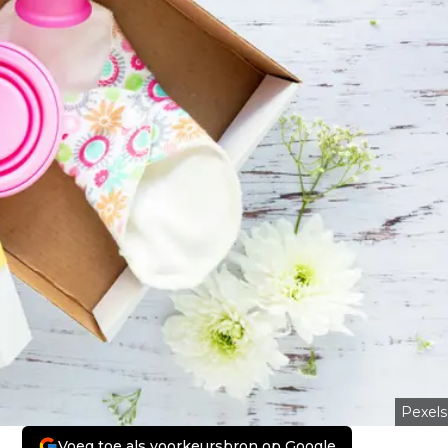
Pexels
Voeg toe als voorkeursbron op Google