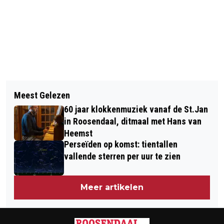
Vorig artikel
KOMEET C/2023 A3 KOMENDE DAGEN
Meest Gelezen
MOGELIJK ZICHTBAAR MET HET
60 jaar klokkenmuziek vanaf de St.Jan
BLOTE OOG
in Roosendaal, ditmaal met Hans van
Heemst
Perseïden op komst: tientallen
vallende sterren per uur te zien
Meer artikelen