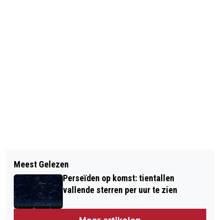
Vorig artikel
Volgend artikel
ZWANGERSCHAPSBEELDJE,
Meest Gelezen
DE KAAI: EEN KLASSE APART BINNEN
KNUFFELBEELDJE OF BEELDJE VAN JE
Perseïden op komst: tientallen
EUROPA!
JONGE KIND: 3D MOMENTS ZORGT
vallende sterren per uur te zien
VOOR TASTBARE HERINNERING