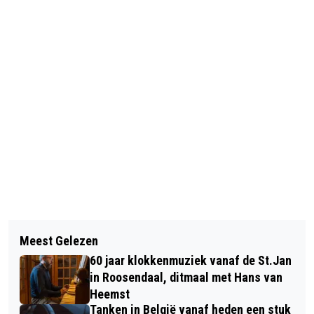
Vorig artikel
Volgend artikel
UITREIKING ROOSENSPELD AAN PIET
Meest Gelezen
WISSELVALLIG EN FRIS BEGIN VAN DE
GELEYNS
60 jaar klokkenmuziek vanaf de St.Jan
HERFST
in Roosendaal, ditmaal met Hans van
Heemst
Tanken in België vanaf heden een stuk