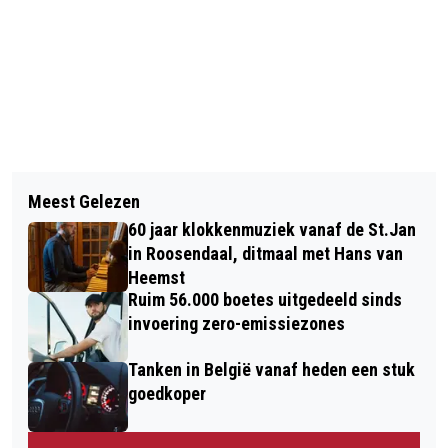
Vorig artikel
Volgend artikel
AGENTEN HOUDEN VERDACHTE
Meest Gelezen
DRIE HANDHAVERS MISHANDELD
ONDER SCHOT NA RUZIE TUSSEN
60 jaar klokkenmuziek vanaf de St.Jan
DOOR 27-JARIGE MAN
HUISGENOTEN
in Roosendaal, ditmaal met Hans van
Heemst
Ruim 56.000 boetes uitgedeeld sinds
invoering zero-emissiezones
Tanken in België vanaf heden een stuk
goedkoper