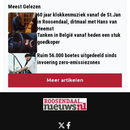
Volgend artikel
EXTRA CONTROLE EN FORSE BOETES
Meest Gelezen
"GROEI AANTAL SOA'S IS LOGISCH
VOOR SPRINGEN VAN BRUGGEN
60 jaar klokkenmuziek vanaf de St.Jan
GEVOLG VAN OVERHEIDSBELEID"
in Roosendaal, ditmaal met Hans van
Heemst
Tanken in België vanaf heden een stuk
goedkoper
Ruim 56.000 boetes uitgedeeld sinds
invoering zero-emissiezones
Meer artikelen