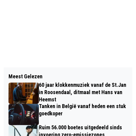
Vorig artikel
Volgend artikel
RONDE VAN NISPEN: EEN UITJE VOOR
Meest Gelezen
OPNIEUW EEN LEEGSTAAND PAND
DE GEHELE FAMILIE!
60 jaar klokkenmuziek vanaf de St.Jan
VERHULD: SHOW YOUR ART
in Roosendaal, ditmaal met Hans van
Heemst
Tanken in België vanaf heden een stuk
goedkoper
Ruim 56.000 boetes uitgedeeld sinds
invoering zero-emissiezones