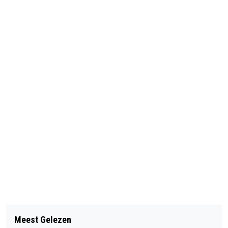
Vorig artikel
HANDIG! WAT KUN JE DOEN TEGEN
Meest Gelezen