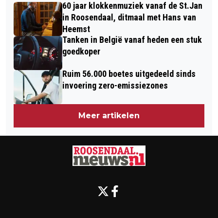
FRUITVLIEGJES IN DE KEUKEN?
60 jaar klokkenmuziek vanaf de St.Jan
in Roosendaal, ditmaal met Hans van
Heemst
Tanken in België vanaf heden een stuk
goedkoper
Ruim 56.000 boetes uitgedeeld sinds
invoering zero-emissiezones
Meer artikelen