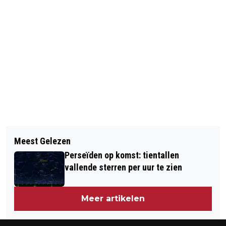
Vorig artikel
Volgend artikel
NEDERLAND ALS EERSTE VAN 27
Meest Gelezen
UNIEKE PRODUCTIE OVER
LIDSTATEN NAAR STEMBUS VOOR
Perseïden op komst: tientallen
ROOSENDAAL DOOR TONGERLO
EUROPA
vallende sterren per uur te zien
TONEEL
Meer artikelen