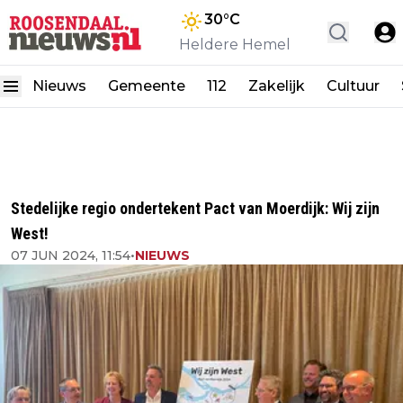
30
°C
Heldere Hemel
Nieuws
Gemeente
112
Zakelijk
Cultuur
Stedelijke regio ondertekent Pact van Moerdijk: Wij zijn
West!
07 JUN 2024, 11:54
•
NIEUWS