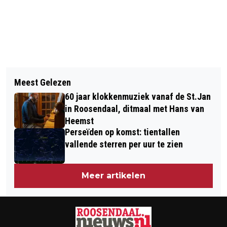
Vorig artikel
Volgend artikel
FAMILIEVOORSTELLING 'EEN EI MET
Meest Gelezen
ZORGFONDS KRIJGT STEUN IN
EEN STAARTJE'
60 jaar klokkenmuziek vanaf de St.Jan
KORTENDIJK
in Roosendaal, ditmaal met Hans van
Heemst
Perseïden op komst: tientallen
vallende sterren per uur te zien
Meer artikelen