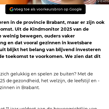
Pexels
Voeg toe als voorkeursbron op Google
en in de provincie Brabant, maar er zijn ook
komst. Uit de Kindmonitor 2025 van de
te weinig bewegen, ouders vaker
ng en dat vooral gezinnen in kwetsbare
it blijkt het belang van blijvend investeren
de toekomst te voorkomen. We zien dat dit
 zich gelukkig en spelen ze buiten? Met de
de gezondheid, het welzijn, de leefstijl en -
ezinnen in Brabant.
et 11 jaar voldoet aan de beweegrichtlijn van