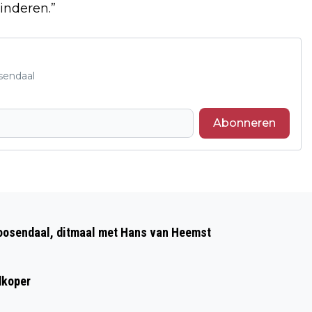
kinderen.”
sendaal
Abonneren
Volgend artikel
BRAVIS ZIEKENHUIS EN DE ROSE-LINDE
Roosendaal, ditmaal met Hans van Heemst
BUNDELEN KRACHTEN VOOR EXTRA
ONDERSTEUNING BIJ KANKER
dkoper