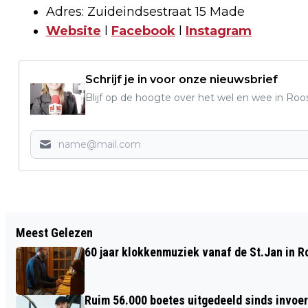
Adres: Zuideindsestraat 15 Made
Website
l
Facebook
l
Instagram
Schrijf je in voor onze nieuwsbrief
Blijf op de hoogte over het wel en wee in Roo
Vorig artikel
Meest Gelezen
AANTAL BOETES VOOR RIJDEN ONDER
60 jaar klokkenmuziek vanaf de St.Jan in 
INVLOED IN NOORD-BRABANT IN 10
JAAR RUIM VERDUBBELD
Ruim 56.000 boetes uitgedeeld sinds invoe