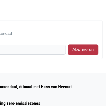
sendaal
Abonneren
Volgend artikel
MINNARES EN WEDUWE RUZIËN OVER
Roosendaal, ditmaal met Hans van Heemst
BEWINDVOERING BIJ AFWIKKELING
NALATENSCHAP
ring zero-emissiezones