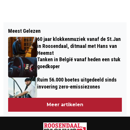
Vorig artikel
Volgend artikel
"ERVARINGEN MET MAAIEN ZIJN TOE
Meest Gelezen
OP DE FOTO VOOR DE ROOSENDAALSE
AAN STEVIGE EVALUATIE”
60 jaar klokkenmuziek vanaf de St.Jan
POSTERCAMPAGNE ORANGE THE
in Roosendaal, ditmaal met Hans van
WORLD
Heemst
Tanken in België vanaf heden een stuk
goedkoper
Ruim 56.000 boetes uitgedeeld sinds
invoering zero-emissiezones
Meer artikelen