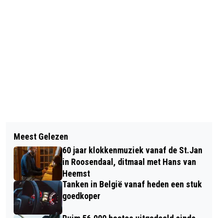
Vorig artikel
Volgend artikel
VERHUIZEN ZORGT VAAK VOOR
Meest Gelezen
58 ORGANISATIES TEKENEN VOOR
MISVERSTANDEN OVER
60 jaar klokkenmuziek vanaf de St.Jan
'LANGER GEZOND LEVEN IN
ENERGIECONTRACT
in Roosendaal, ditmaal met Hans van
NEDERLAND'
Heemst
Tanken in België vanaf heden een stuk
goedkoper