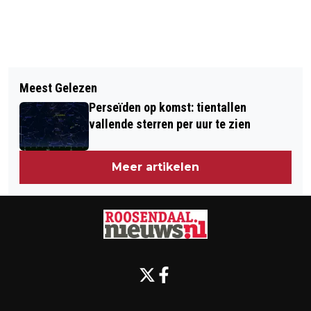
Vorig artikel
Volgend artikel
VRIENDENLOTERIJ STEUNT
Meest Gelezen
ZACHT EN NAT BEGIN VAN
BUURTSCHAP MARKT MET 5.000
Perseïden op komst: tientallen
NOVEMBER, LATER IN DE MAAND
EURO
vallende sterren per uur te zien
MINDER NAT
Meer artikelen