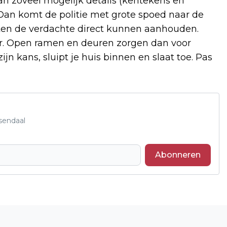
dan zoveel mogelijk details (kentekens en
. Dan komt de politie met grote spoed naar de
nten de verdachte direct kunnen aanhouden.
r. Open ramen en deuren zorgen dan voor
ijn kans, sluipt je huis binnen en slaat toe. Pas
sendaal
Abonneren
Volgend artikel
AANDACHT VOOR VERDUURZAMING,