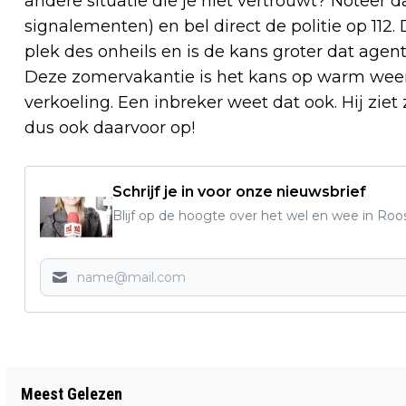
andere situatie die je niet vertrouwt? Noteer 
signalementen) en bel direct de politie op 112
plek des onheils en is de kans groter dat age
Deze zomervakantie is het kans op warm wee
verkoeling. Een inbreker weet dat ook. Hij ziet z
dus ook daarvoor op!
Schrijf je in voor onze nieuwsbrief
Blijf op de hoogte over het wel en wee in Roo
Vorig artikel
Meest Gelezen
GROTE VERSCHILLEN BENZINEPRIJS IN