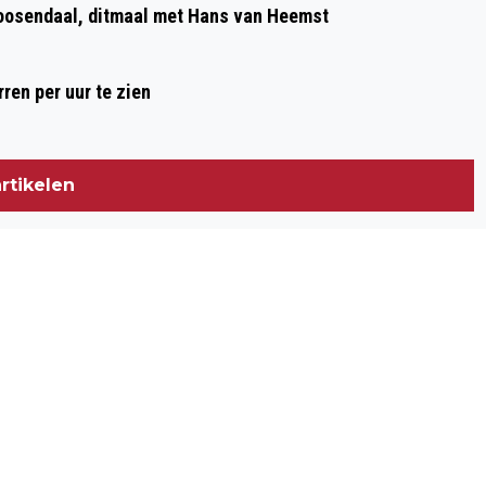
Roosendaal, ditmaal met Hans van Heemst
GEZONDHEID EN VRIJETIJDSECONOMIE
ren per uur te zien
rtikelen