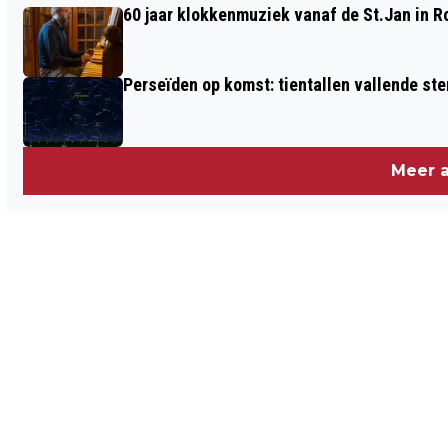
60 jaar klokkenmuziek vanaf de St.Jan in 
BRABANT: TOT 18 EURO VERSCHIL
VOOR VOLLE TANK
Perseïden op komst: tientallen vallende ster
Meer a