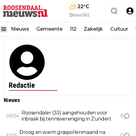
22
°C
Bewolkt
Nieuws
Gemeente
112
Zakelijk
Cultuur
Redactie
Nieuws
Roosendaler (33) aangehouden voor
0
09/04
inbraak bij tennisvereniging in Zundert
Droog en warm graspollenmaand na
0
31/05