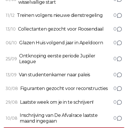
wisselvallige start
Treinen volgens nieuwe dienstregeling
0
11/12
Collectanten gezocht voor Roosendaal
0
13/10
Glazen Huis volgend jaar in Apeldoorn
0
06/10
Ontknoping eerste periode Jupiler
0
25/09
League
Van studentenkamer naar paleis
0
13/09
Figuranten gezocht voor reconstructies
0
30/08
Laatste week om je in te schrijven!
0
29/08
Inschrijving van De Afvalrace laatste
0
10/08
maand ingegaan