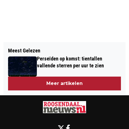
Vorig artikel
Volgend artikel
FELICITATIES VOOR 65-JARIG
Meest Gelezen
NETWERKFESTIVAL VOOR
BRUIDSPAAR
Perseïden op komst: tientallen
VROUWELIJKE ONDERNEMERS EN
vallende sterren per uur te zien
STUDENTEN OVER DIGITALISERING
Meer artikelen