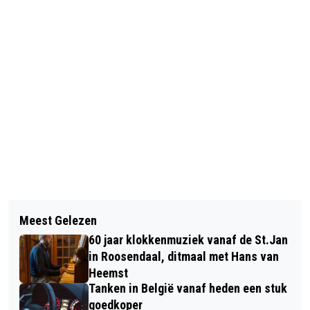
Vorig artikel
Volgend artikel
PARKINSON CAFE HEERLE:
Meest Gelezen
TWAN BEARDA BESPEELT
YOGA4PARKINSON
60 jaar klokkenmuziek vanaf de St.Jan
ROOSENDAALS CARILLON SINT JAN
in Roosendaal, ditmaal met Hans van
Heemst
Tanken in België vanaf heden een stuk
goedkoper