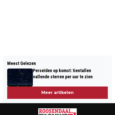
Vorig artikel
Volgend artikel
OP DE FOTO VOOR DE ROOSENDAALSE
Meest Gelezen
HELFT SLECHT SLAPENDE
POSTERCAMPAGNE ORANGE THE
Perseïden op komst: tientallen
NEDERLANDERS PAKT KLACHTEN
WORLD
vallende sterren per uur te zien
NIET AAN
Meer artikelen