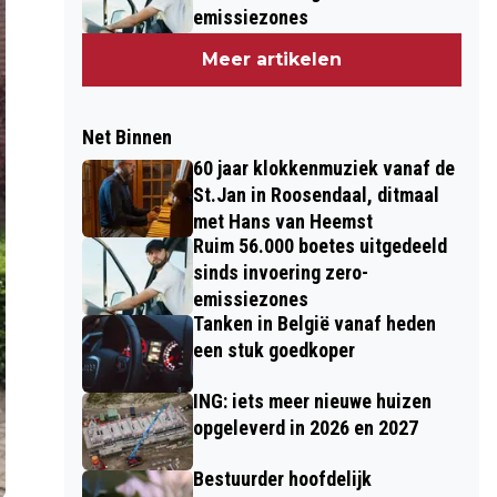
emissiezones
Meer artikelen
Net Binnen
60 jaar klokkenmuziek vanaf de
St.Jan in Roosendaal, ditmaal
met Hans van Heemst
Ruim 56.000 boetes uitgedeeld
sinds invoering zero-
emissiezones
Tanken in België vanaf heden
een stuk goedkoper
ING: iets meer nieuwe huizen
opgeleverd in 2026 en 2027
Bestuurder hoofdelijk