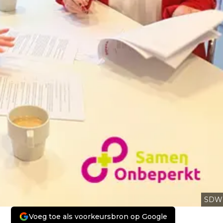
SDW
Voeg toe als voorkeursbron op Google