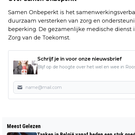
Samen Onbeperkt
is het samenwerkingsverba
duurzaam versterken van zorg en ondersteuni
beperking. De gezamenlijke medische dienst is
Zorg van de Toekomst.
Schrijf je in voor onze nieuwsbrief
Blijf op de hoogte over het wel en wee in Roo
Vorig artikel
Meest Gelezen
HERDENKINGSMUNT VOOR DE
Tanken in België vanaf heden een stuk goe