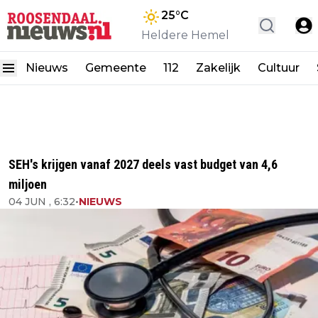
25
°C
Heldere Hemel
Nieuws
Gemeente
112
Zakelijk
Cultuur
SEH's krijgen vanaf 2027 deels vast budget van 4,6
miljoen
04 JUN , 6:32
•
NIEUWS