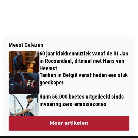
Vorig artikel
Volgend artikel
NIEUW COLLEGE GEMEENTE
Meest Gelezen
RUIM 4 OP DE 5 INBRAAKPOGINGEN IN
ROOSENDAAL GEÏNSTALLEERD: ‘WE
60 jaar klokkenmuziek vanaf de St.Jan
BRABANT SUCCESVOL, HOE SCOREN
DOEN HET SAMEN!’
in Roosendaal, ditmaal met Hans van
DE DIEVEN IN ROOSENDAAL?
Heemst
Tanken in België vanaf heden een stuk
goedkoper
Ruim 56.000 boetes uitgedeeld sinds
invoering zero-emissiezones
Meer artikelen