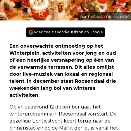
StanTheCaddy / Flickr cc by-2.0
Voeg toe als voorkeursbron op Google
Een onverwachte ontmoeting op het
Winterplein, activiteiten voor jong en oud
of een heerlijke versnapering op één van
de verwarmde terrassen. Dit alles omlijst
door live-muziek van lokaal en regionaal
talent. In december staat Roosendaal drie
weekenden lang bol van winterse
activiteiten.
Op vrijdagavond 12 december gaat het
winterprogramma in Roosendaal van start. De
gezellige Lichtjestocht keert terug naar de
binnenstad en op de Markt geniet je vanaf het